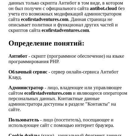
данных только скрипта Антибот в том виде, в котором
он был получен с официального сайта
antibot.cloud
без
учета его возможных модификаций администратором
сайта
ecofirstadventures.com
. Данная страница не
описывает политики и функционал других частей и
скриптов сайта
ecofirstadventures.com
.
Определение понятий:
Антибот
- скрипт (программное обеспечение) на языке
программирования PHP.
Облачный сервис
- сервер онлайн-сервиса Антибот
Клауд.
Администратор
- лицо, владеющее или управляющее
сайтом
ecofirstadventures.com
и являющееся оператором
персональных данных. Контактные данные
администратора доступны в разделе "Контакты" на
сайте.
Пользователь
- лицо (посетитель), посещающее и
использующее сайт с помощью интернет браузера.
Cookie-файлы
(куки) - уникальный фрагмент данных,